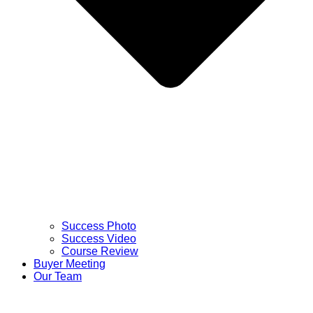
Success Photo
Success Video
Course Review
Buyer Meeting
Our Team