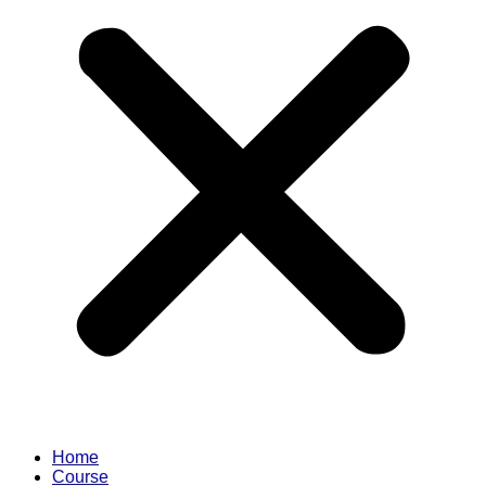
Home
Course