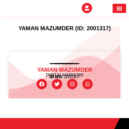
EXPERTITPARK AW
BUYER MEE
YAMAN MAZUMDER (ID: 2001317)
YAMAN MAZUMDER
DIGITAL MARKETER
ID NO:
2001317