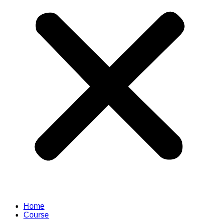
Home
Course