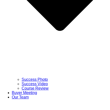
Success Photo
Success Video
Course Review
Buyer Meeting
Our Team