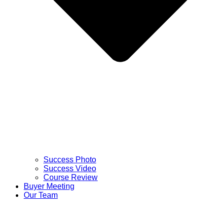
Success Photo
Success Video
Course Review
Buyer Meeting
Our Team