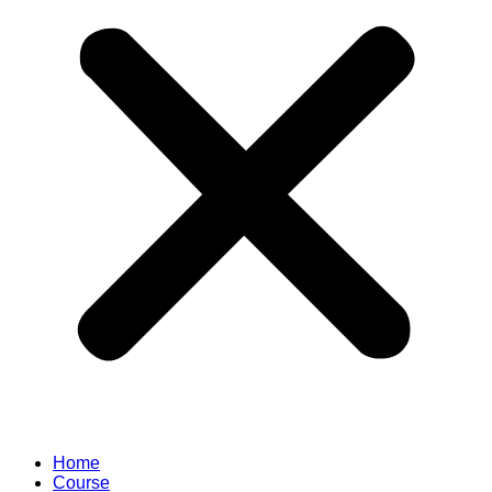
Home
Course