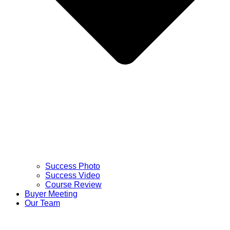
Success Photo
Success Video
Course Review
Buyer Meeting
Our Team