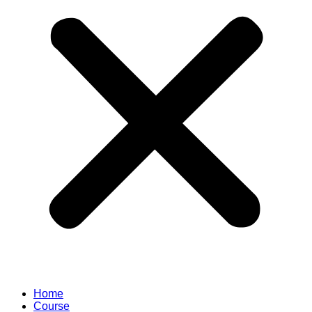
Home
Course