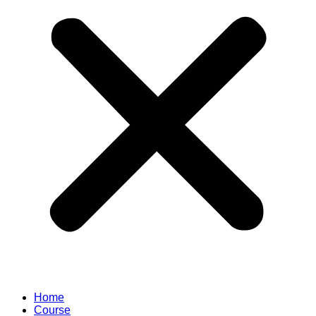
Home
Course