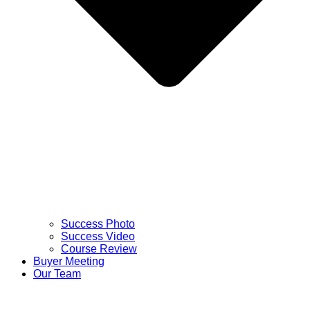
Success Photo
Success Video
Course Review
Buyer Meeting
Our Team