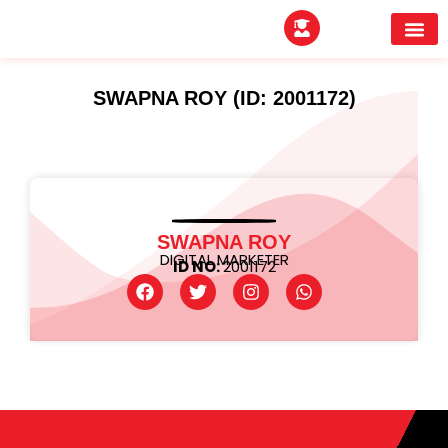
EXPERTITPARK AW
BUYER MEE
SWAPNA ROY (ID: 2001172)
SWAPNA ROY
DIGITAL MARKETER
ID NO:
2001172