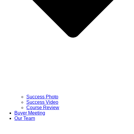
Success Photo
Success Video
Course Review
Buyer Meeting
Our Team