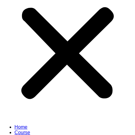
Home
Course