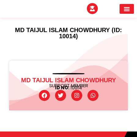
EXPERTITPARK AW
BUYER MEE
MD TAIJUL ISLAM CHOWDHURY (ID:
10014)
MD TAIJUL ISLAM CHOWDHURY
SUPPORT MEMBER
ID NO:
10014