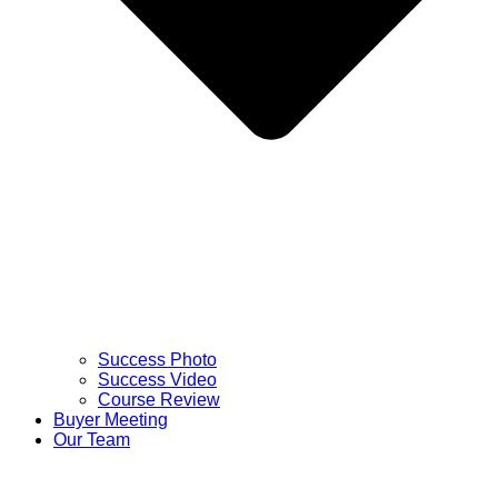
Success Photo
Success Video
Course Review
Buyer Meeting
Our Team