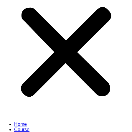
Home
Course