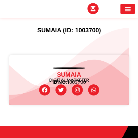
EXPERTITPARK AW
BUYER MEE
SUMAIA (ID: 1003700)
SUMAIA
DIGITAL MARKETER
ID NO:
1003700