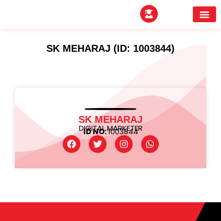
EXPERTITPARK AW
BUYER MEE
SK MEHARAJ (ID: 1003844)
SK MEHARAJ
DIGITAL MARKETER
ID NO:
1003844