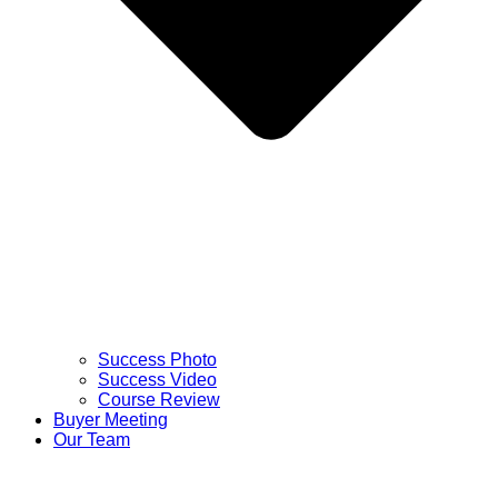
Success Photo
Success Video
Course Review
Buyer Meeting
Our Team