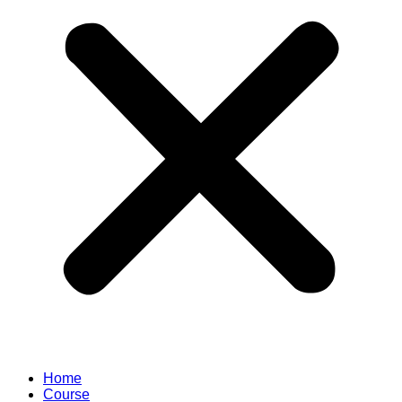
Home
Course