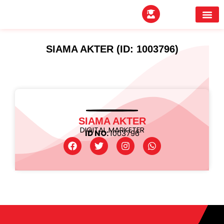
EXPERTITPARK AW
BUYER MEE
SIAMA AKTER (ID: 1003796)
SIAMA AKTER
DIGITAL MARKETER
ID NO:
1003796