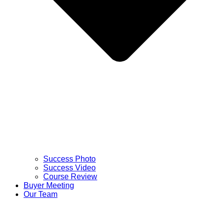
Success Photo
Success Video
Course Review
Buyer Meeting
Our Team