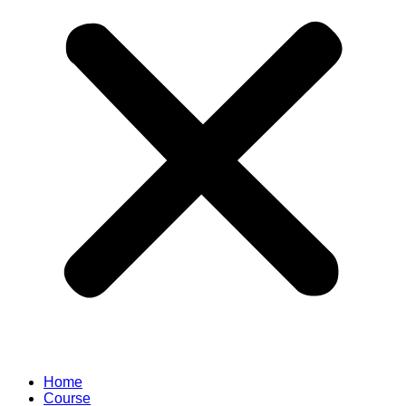
Home
Course