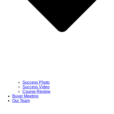
Success Photo
Success Video
Course Review
Buyer Meeting
Our Team