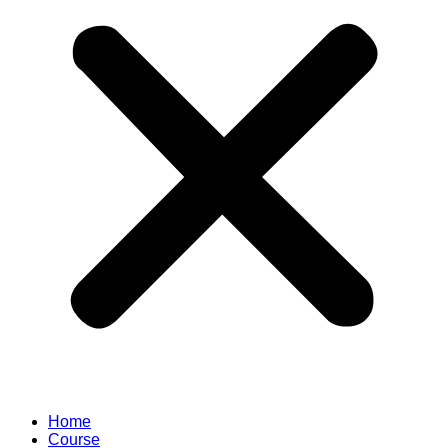
Home
Course