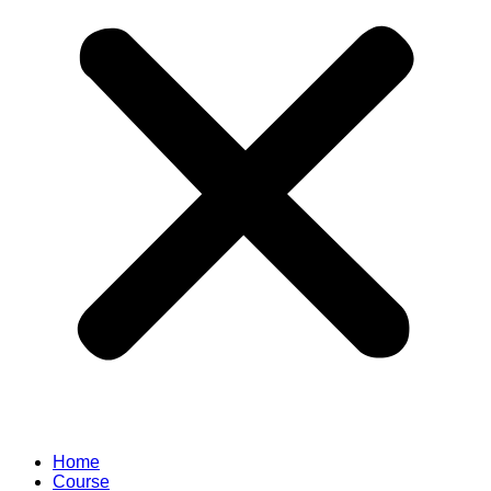
Home
Course