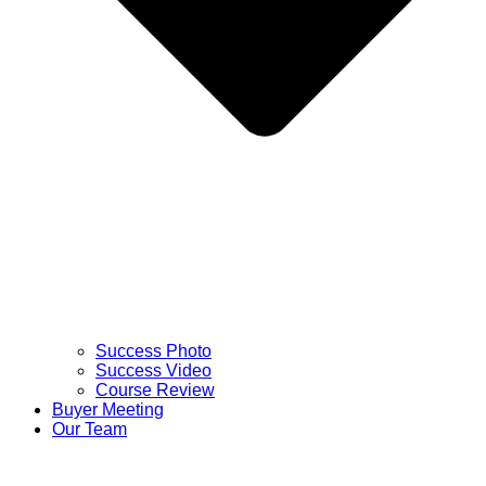
Success Photo
Success Video
Course Review
Buyer Meeting
Our Team