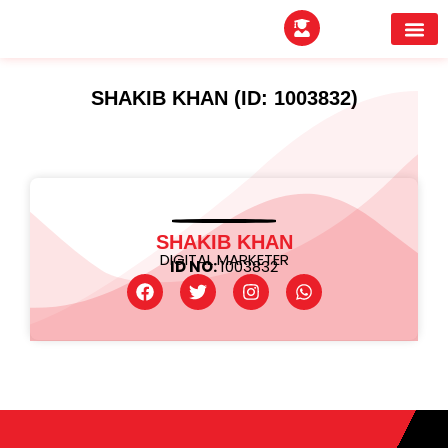
EXPERTITPARK AW
BUYER MEE
SHAKIB KHAN (ID: 1003832)
SHAKIB KHAN
DIGITAL MARKETER
ID NO:
1003832