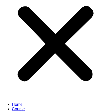
Home
Course