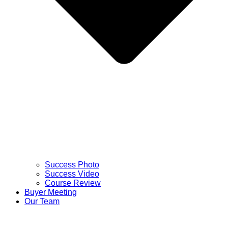
Success Photo
Success Video
Course Review
Buyer Meeting
Our Team