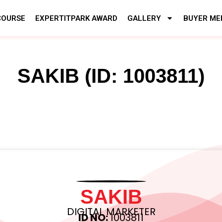
COURSE
EXPERTITPARK AWARD
GALLERY
BUYER ME
SAKIB (ID: 1003811)
SAKIB
DIGITAL MARKETER
ID NO:
1003811