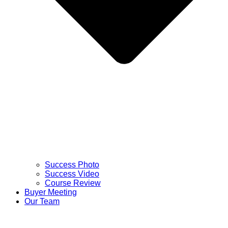
Success Photo
Success Video
Course Review
Buyer Meeting
Our Team