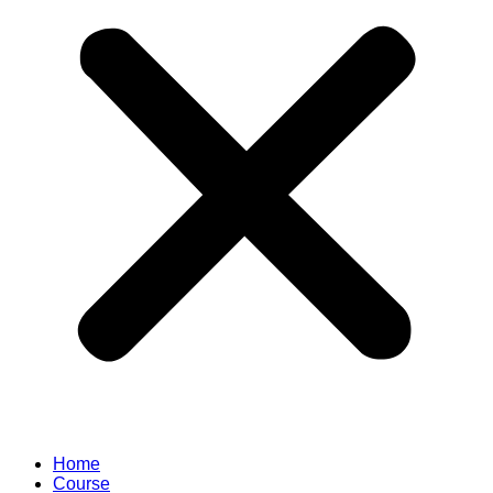
Home
Course