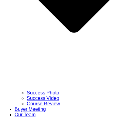
Success Photo
Success Video
Course Review
Buyer Meeting
Our Team