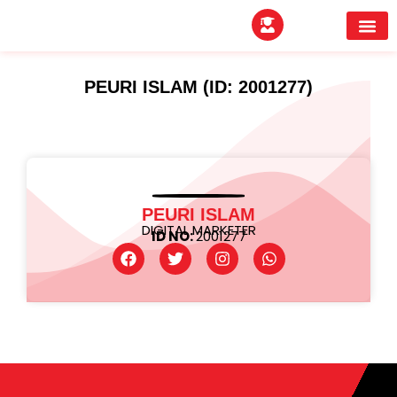
EXPERTITPARK AW
BUYER MEE
PEURI ISLAM (ID: 2001277)
PEURI ISLAM
DIGITAL MARKETER
ID NO:
2001277