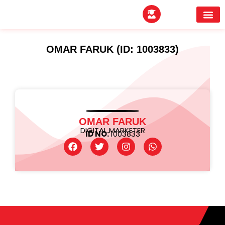
EXPERTITPARK AW
BUYER MEE
OMAR FARUK (ID: 1003833)
OMAR FARUK
DIGITAL MARKETER
ID NO:
1003833