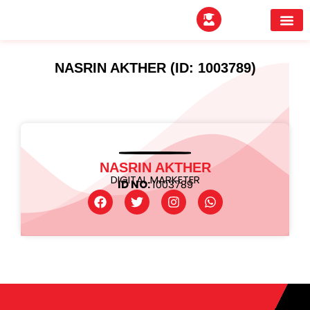
EXPERTITPARK AW
BUYER MEE
NASRIN AKTHER (ID: 1003789)
NASRIN AKTHER
DIGITAL MARKETER
ID NO:
1003789