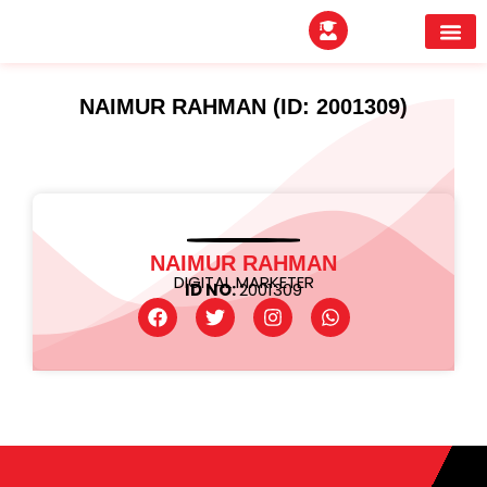
EXPERTITPARK AW
BUYER MEE
NAIMUR RAHMAN (ID: 2001309)
NAIMUR RAHMAN
DIGITAL MARKETER
ID NO:
2001309