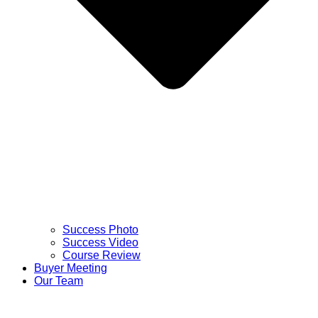
Success Photo
Success Video
Course Review
Buyer Meeting
Our Team