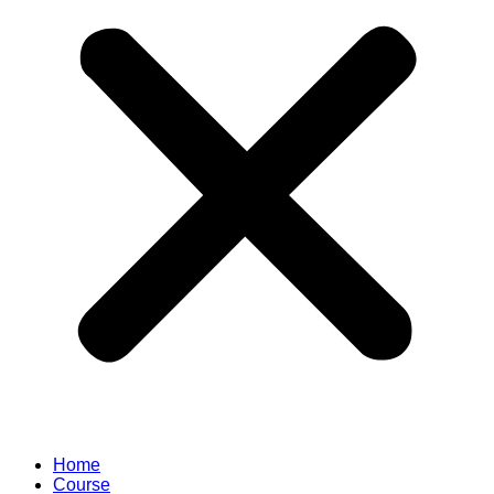
Home
Course