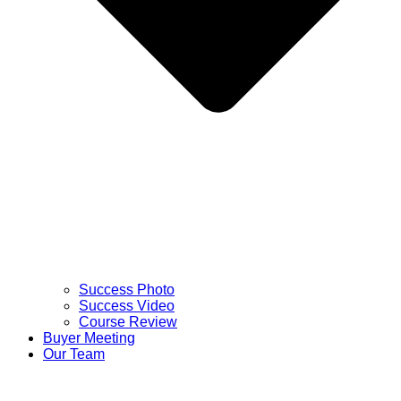
Success Photo
Success Video
Course Review
Buyer Meeting
Our Team