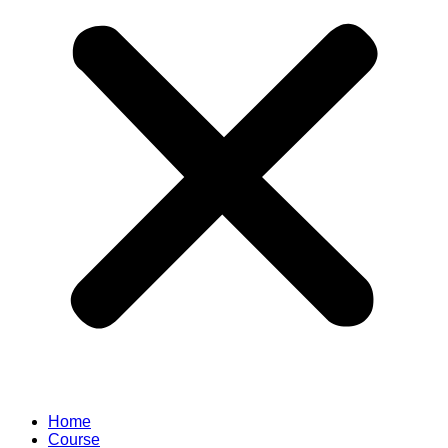
Home
Course