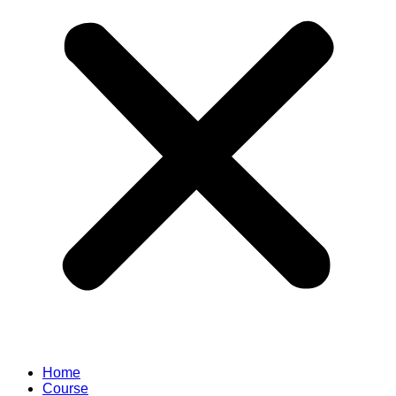
Home
Course