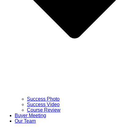
Success Photo
Success Video
Course Review
Buyer Meeting
Our Team