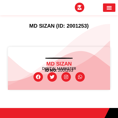
EXPERTITPARK AW
BUYER MEE
MD SIZAN (ID: 2001253)
MD SIZAN
DIGITAL MARKETER
ID NO:
2001253