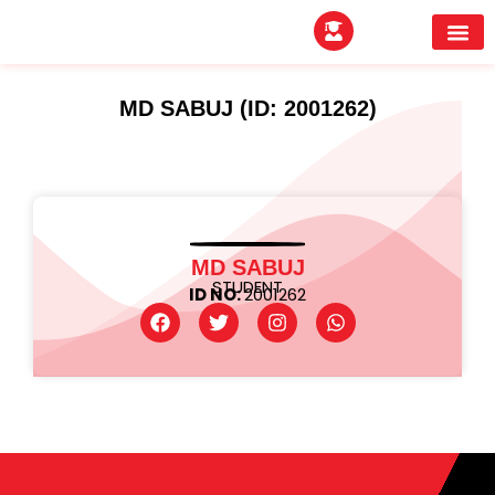
EXPERTITPARK AW
BUYER MEE
MD SABUJ (ID: 2001262)
MD SABUJ
STUDENT
ID NO:
2001262