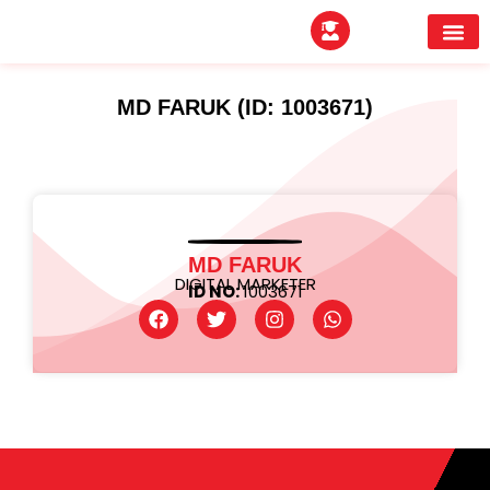
EXPERTITPARK AW
BUYER MEE
MD FARUK (ID: 1003671)
MD FARUK
DIGITAL MARKETER
ID NO:
1003671