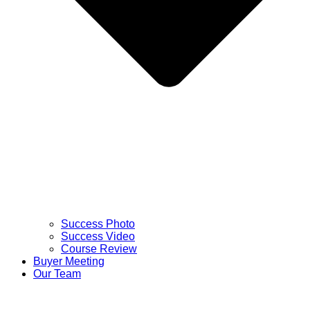
Success Photo
Success Video
Course Review
Buyer Meeting
Our Team