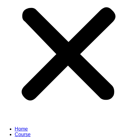
Home
Course