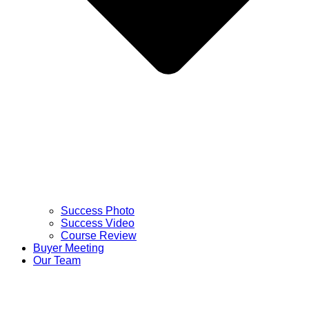
Success Photo
Success Video
Course Review
Buyer Meeting
Our Team