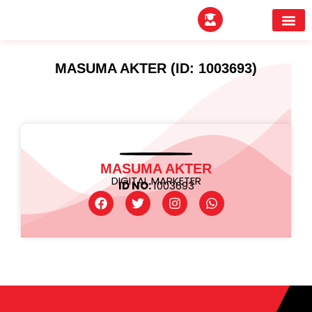
EXPERTITPARK AW
BUYER MEE
MASUMA AKTER (ID: 1003693)
MASUMA AKTER
DIGITAL MARKETER
ID NO:
1003693