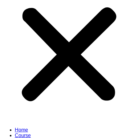
Home
Course