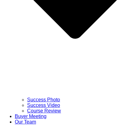
Success Photo
Success Video
Course Review
Buyer Meeting
Our Team