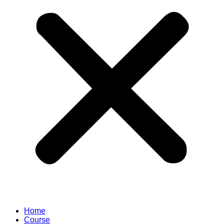
Home
Course