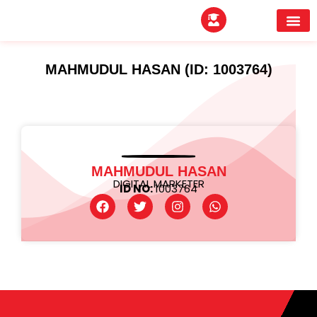
EXPERTITPARK AW
BUYER MEE
MAHMUDUL HASAN (ID: 1003764)
MAHMUDUL HASAN
DIGITAL MARKETER
ID NO:
1003764