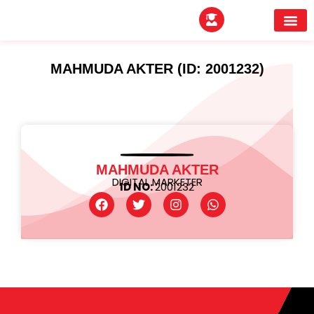
EXPERTITPARK AW
BUYER MEE
MAHMUDA AKTER (ID: 2001232)
MAHMUDA AKTER
DIGITAL MARKETER
ID NO:
2001232