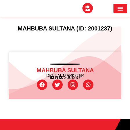
EXPERTITPARK AW
BUYER MEE
MAHBUBA SULTANA (ID: 2001237)
MAHBUBA SULTANA
DIGITAL MARKETER
ID NO:
2001237