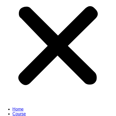
Home
Course