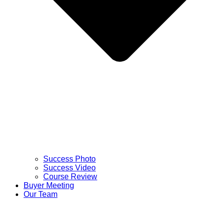
Success Photo
Success Video
Course Review
Buyer Meeting
Our Team