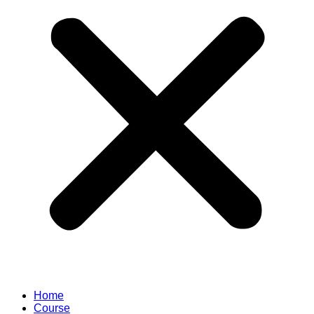
Home
Course