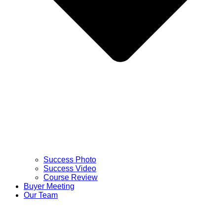
Success Photo
Success Video
Course Review
Buyer Meeting
Our Team