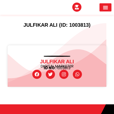
EXPERTITPARK AW
BUYER MEE
JULFIKAR ALI (ID: 1003813)
JULFIKAR ALI
DIGITAL MARKETER
ID NO:
1003813