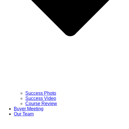
Success Photo
Success Video
Course Review
Buyer Meeting
Our Team