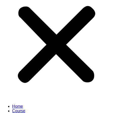
Home
Course