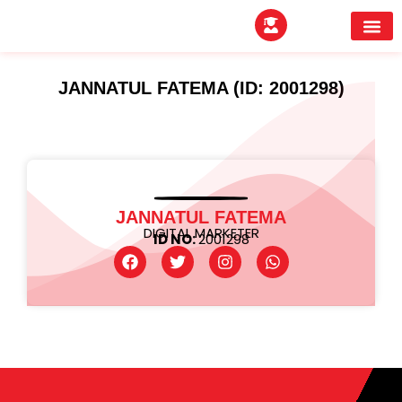
EXPERTITPARK AW
BUYER MEE
JANNATUL FATEMA (ID: 2001298)
JANNATUL FATEMA
DIGITAL MARKETER
ID NO:
2001298