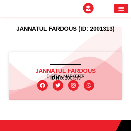
EXPERTITPARK AW
BUYER MEE
JANNATUL FARDOUS (ID: 2001313)
JANNATUL FARDOUS
DIGITAL MARKETER
ID NO:
2001313