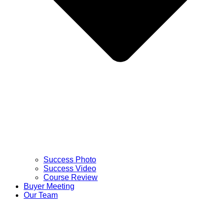
Success Photo
Success Video
Course Review
Buyer Meeting
Our Team