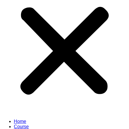
Home
Course