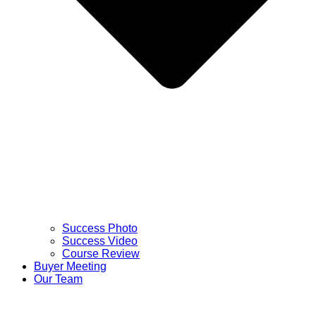
Success Photo
Success Video
Course Review
Buyer Meeting
Our Team