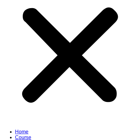
Home
Course