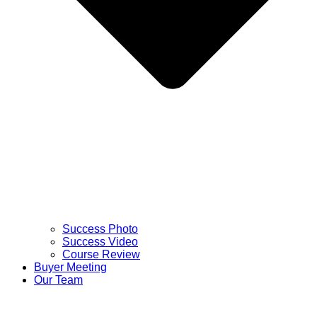
Success Photo
Success Video
Course Review
Buyer Meeting
Our Team