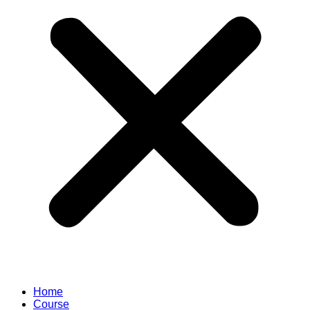
Home
Course