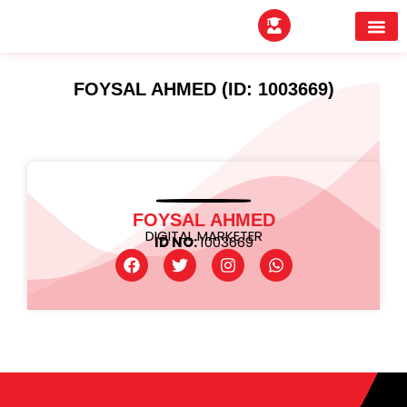
EXPERTITPARK AW
BUYER MEE
FOYSAL AHMED (ID: 1003669)
FOYSAL AHMED
DIGITAL MARKETER
ID NO:
1003669